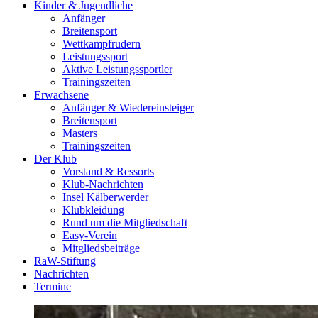
Kinder & Jugendliche
Anfänger
Breitensport
Wettkampfrudern
Leistungssport
Aktive Leistungssportler
Trainingszeiten
Erwachsene
Anfänger & Wiedereinsteiger
Breitensport
Masters
Trainingszeiten
Der Klub
Vorstand & Ressorts
Klub-Nachrichten
Insel Kälberwerder
Klubkleidung
Rund um die Mitgliedschaft
Easy-Verein
Mitgliedsbeiträge
RaW-Stiftung
Nachrichten
Termine